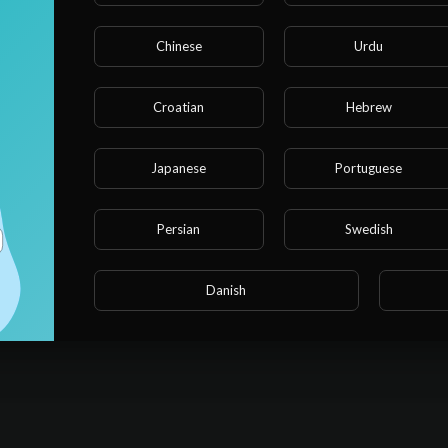
Chinese
Urdu
Croatian
Hebrew
imento saudável. Desde a importância de uma alimentação
etox Black, procuro cobrir tudo o que é necessário para uma jornada
Japanese
Portuguese
Persian
Swedish
Danish