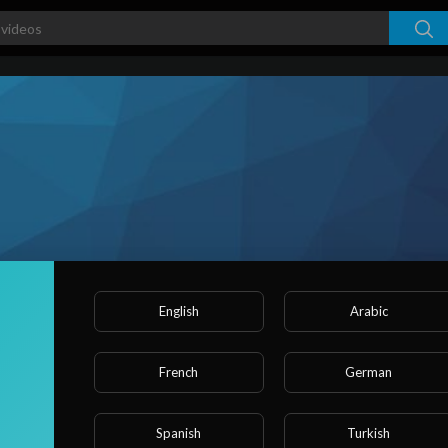
English
Arabic
ribers
French
German
ked videos
Activities
About
Spanish
Turkish