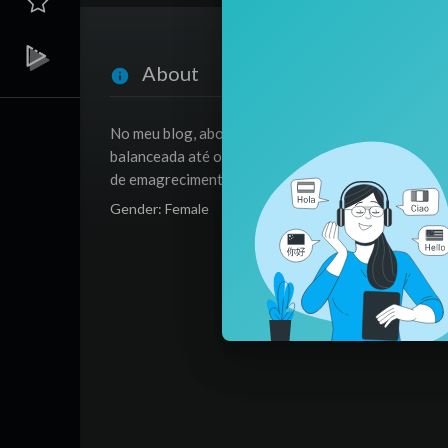
About
No meu blog, abordo diversos aspectos do emagrec
balanceada até o uso de suplementos como o Lift D
de emagrecimento bem-sucedida.
Gender: Female