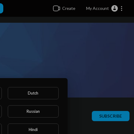
Create
My Account
Dutch
Russian
SUBSCRIBE
Hindi