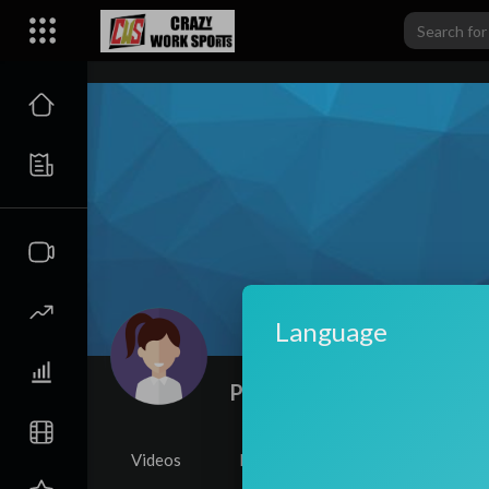
carwiki
Language
Pedro Davi Spinks
|
Subsc
Videos
PlayLists
Shorts
Li