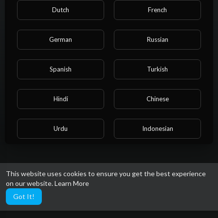
About
Dutch
French
German
Russian
링크짱은 하이브리드 인터페이스를 개발하여 터치와 마우스/키
보드 입력을 모두 자연스럽게 지원하며, 화면 방향에 따라 레이아
웃이 자동으로 최적화됩니다. 중간 화면 디자인에서는 태블릿 특
Spanish
Turkish
유의 사용 맥락을 고려하여 콘텐츠 소비와 가벼운 생산성 작업에
초점을 맞춘 UI 요소 배치가 중요합니다.
Hindi
Chinese
Gender: Female
Social links
Urdu
Indonesian
Croatian
Hebrew
This website uses cookies to ensure you get the best experience
on our website.
Learn More
Bengali
Japanese
Got It!
Portuguese
Italian