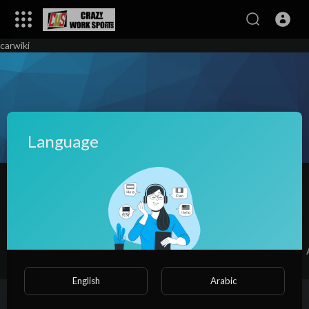
carwiki
Language
cristellecruz nineteen
|
Subscribers
SUBSCRIBE
Videos
PlayLists
Shorts
Liked videos
English
Arabic